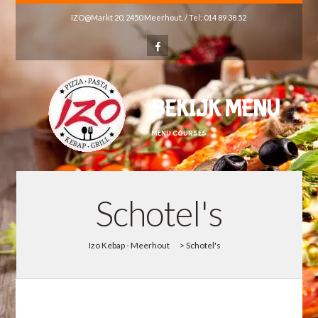
IZO@Markt 20, 2450 Meerhout. / Tel: 014 89 38 52
BEKIJK MENU
MENU COURSES
Schotel's
Izo Kebap - Meerhout
>
Schotel's