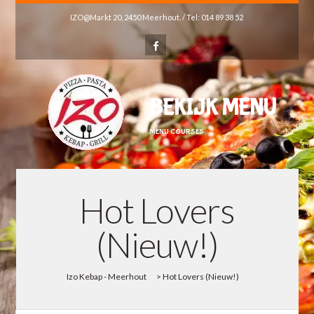
IZO@Markt 20, 2450 Meerhout. / Tel: 014 89 38 52
BEKIJK MENU
MENU COURSES
Hot Lovers
(Nieuw!)
Izo Kebap - Meerhout
>
Hot Lovers (Nieuw!)