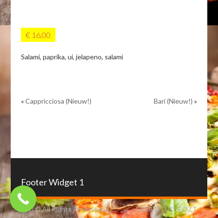
€ 16,00
Salami, paprika, ui, jelapeno, salami
«
Cappricciosa (Nieuw!)
Bari (Nieuw!)
»
Footer Widget 1
IZO © All Rights Reserved.
CREATED BY EOZT