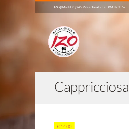
IZO@Markt 20, 2450 Meerhout. / Tel: 014 89 38 52
Cappricciosa
€ 14,00