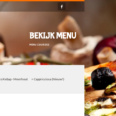
BEKIJK MENU
MENU COURSES
zo Kebap - Meerhout
>
Cappricciosa (Nieuw!)