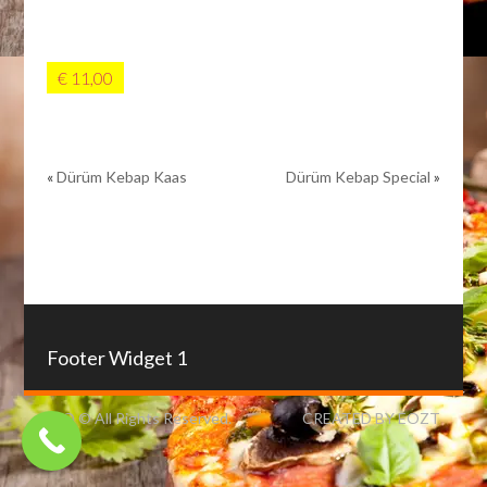
€ 11,00
«
Dürüm Kebap Kaas
Dürüm Kebap Special
»
Footer Widget 1
IZO © All Rights Reserved.
CREATED BY EOZT