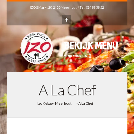
IZO@Markt 20, 2450 Meerhout. / Tel: 014 89 38 52
BEKIJK MENU
MENU COURSES
A La Chef
Izo Kebap - Meerhout
>
A La Chef