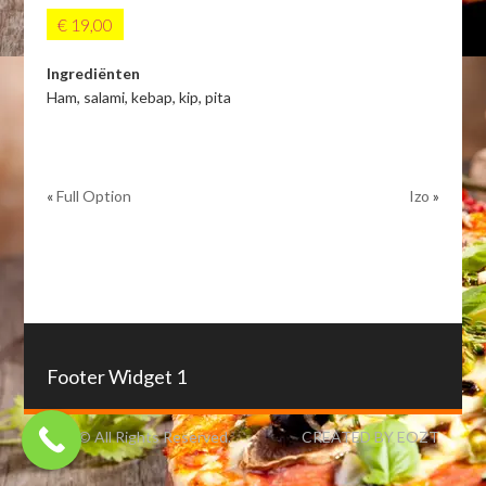
€ 19,00
Ingrediënten
Ham, salami, kebap, kip, pita
«
Full Option
Izo
»
Footer Widget 1
IZO © All Rights Reserved.
CREATED BY EOZT