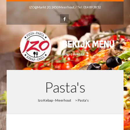
IZO@Markt 20, 2450 Meerhout. / Tel: 014 89 38 52
BEKIJK MENU
MENU COURSES
Pasta's
Izo Kebap - Meerhout
>
Pasta's