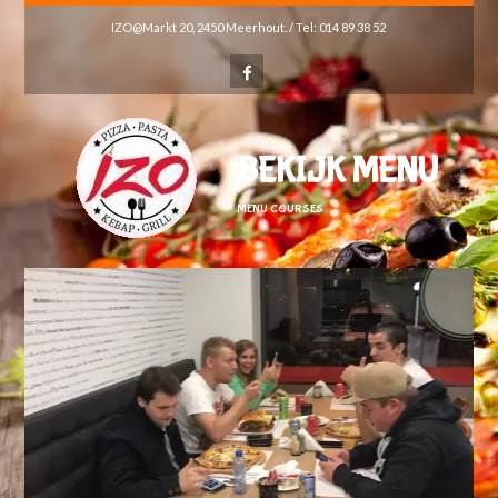
IZO@Markt 20, 2450 Meerhout. / Tel: 014 89 38 52
BEKIJK MENU
MENU COURSES