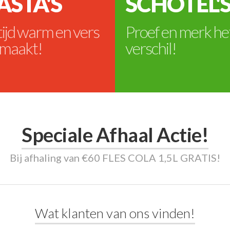
ASTA'S
SCHOTEL'
tijd warm en vers
Proef en merk he
maakt!
verschil!
Speciale Afhaal Actie!
Bij afhaling van €60 FLES COLA 1,5L GRATIS!
Wat klanten van ons vinden!