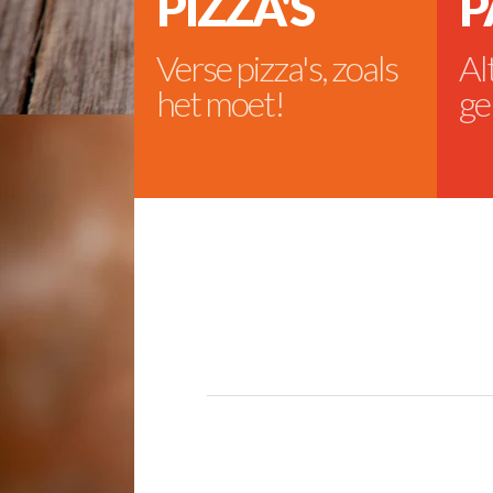
PIZZA'S
P
Verse pizza's, zoals
Al
het moet!
ge