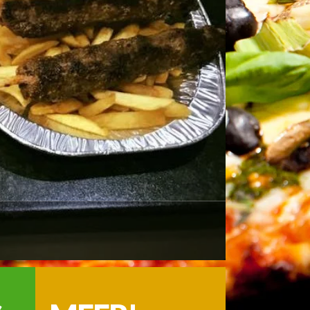
 U!
er terecht kan.