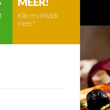
S
MEER!
t
Klik en ontdek
meer!