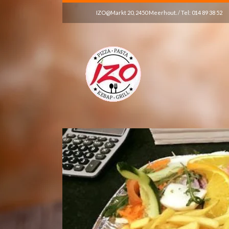
IZO@Markt 20, 2450 Meerhout. / Tel: 014 89 38 52